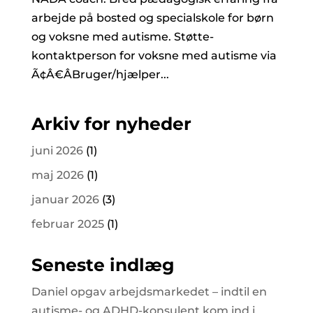
arbejde på bosted og specialskole for børn
og voksne med autisme. Støtte-
kontaktperson for voksne med autisme via
Ã¢Â€ÂBruger/hjælper...
Arkiv for nyheder
juni 2026
(1)
maj 2026
(1)
januar 2026
(3)
februar 2025
(1)
Seneste indlæg
Daniel opgav arbejdsmarkedet – indtil en
autisme- og ADHD-konsulent kom ind i