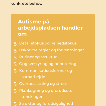
konkrete behov.
Autisme på
arbejdspladsen handler
om
Detaljefokus og helhedsfokus
Uskrevne regler og forventninger
Rutiner og struktur
Opgavestyring og prioritering
Kommunikationsformer og
samarbejde
Overbelastning og stress
Planlægning og uforudsete
ændringer
Struktur og forudsigelighed